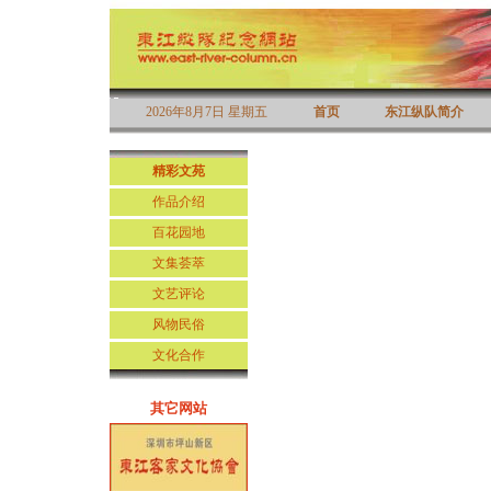
2026年8月7日 星期五
首页
东江纵队简介
精彩文苑
作品介绍
百花园地
文集荟萃
文艺评论
风物民俗
文化合作
其它网站